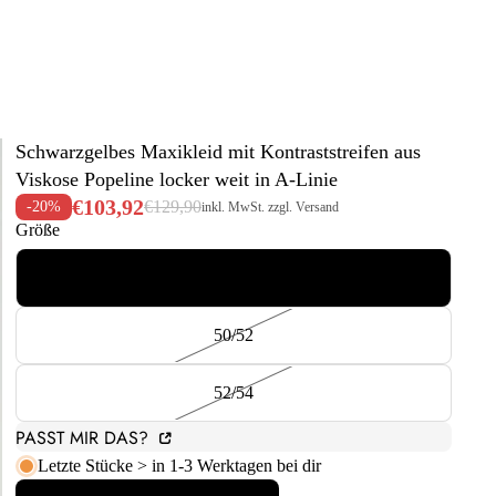
Schwarzgelbes Maxikleid mit Kontraststreifen aus
Viskose Popeline locker weit in A-Linie
€103,92
€129,90
-20%
inkl. MwSt. zzgl. Versand
Größe
48/50
50/52
52/54
PASST MIR DAS?
Letzte Stücke > in 1-3 Werktagen bei dir