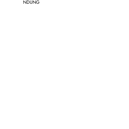
NDUNG
Könnte dir auch gefallen
MEHR