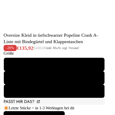
Oversize Kleid in tiefschwarzer Popeline Crash A-
Linie mit Bindegürtel und Klappentaschen
€135,92
€169,90
-20%
inkl. MwSt. zzgl. Versand
Größe
40/42
42/44
44/46
PASST MIR DAS?
Letzte Stücke > in 1-3 Werktagen bei dir