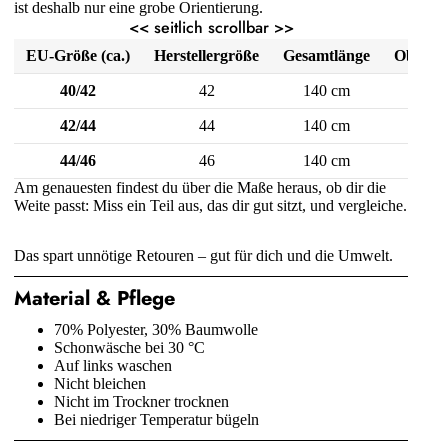
ist deshalb nur eine grobe Orientierung.
<< seitlich scrollbar >>
EU-Größe
(ca.)
Herstellergröße
Gesamtlänge
Oberwe
40/42
42
140 cm
55 c
42/44
44
140 cm
58 c
44/46
46
140 cm
61 c
Am genauesten findest du über die Maße heraus, ob dir die
Weite passt: Miss ein Teil aus, das dir gut sitzt, und vergleiche.
Das spart unnötige Retouren – gut für dich und die Umwelt.
Material & Pflege
70% Polyester, 30% Baumwolle
Schonwäsche bei 30 °C
Auf links waschen
Nicht bleichen
Nicht im Trockner trocknen
Bei niedriger Temperatur bügeln